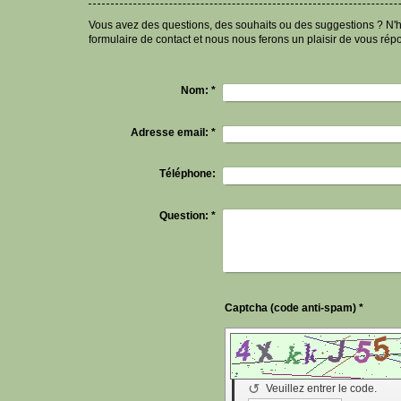
Vous avez des questions, des souhaits ou des suggestions ? N'hé
formulaire de contact et nous nous ferons un plaisir de vous rép
Nom:
*
Adresse email:
*
Téléphone:
Question:
*
Captcha (code anti-spam) *
↺
Veuillez entrer le code.