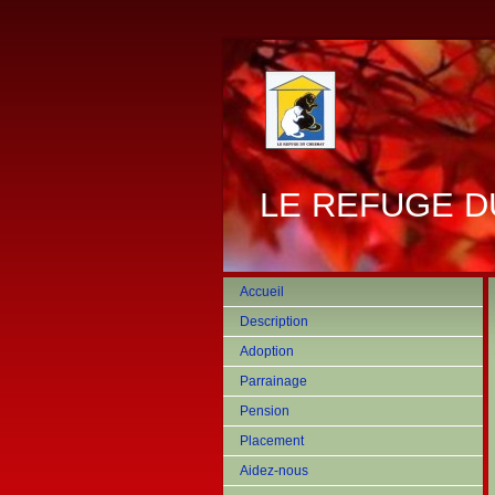
LE REFUGE D
Accueil
Description
Adoption
Parrainage
Pension
Placement
Aidez-nous